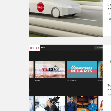
La
ém
ra
ja
INFO
T
p
en