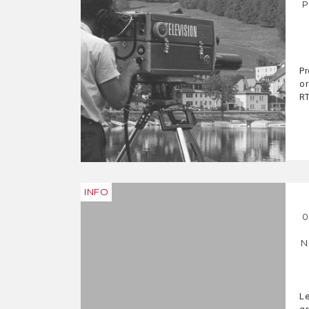
P
Pr
or
R
INFO
0
N
Le