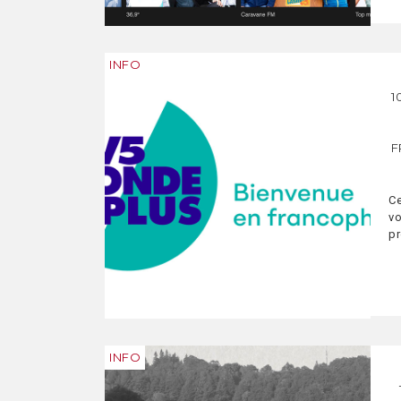
INFO
1
F
Ce
vo
p
INFO