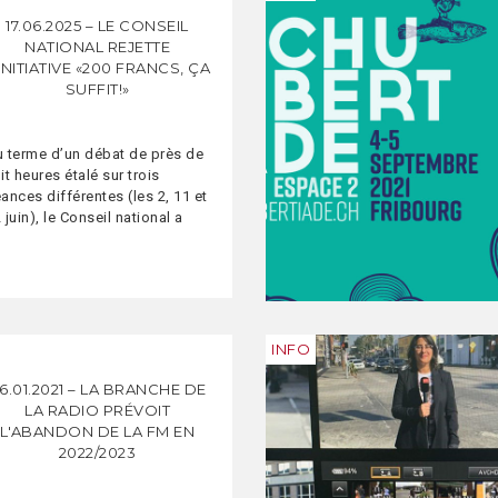
17.06.2025 – LE CONSEIL
NATIONAL REJETTE
'INITIATIVE «200 FRANCS, ÇA
SUFFIT!»
 terme d’un débat de près de
it heures étalé sur trois
ances différentes (les 2, 11 et
 juin), le Conseil national a
cidé de rejeter l’initiative «200
ancs, ça suffit!» par 116 voix
ntre 74 et 2 abstentions.
INFO
6.01.2021 – LA BRANCHE DE
LA RADIO PRÉVOIT
L'ABANDON DE LA FM EN
2022/2023