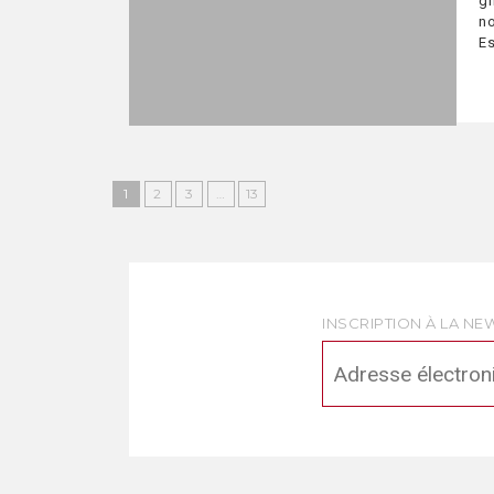
gr
no
Es
1
2
3
…
13
INSCRIPTION À LA NE