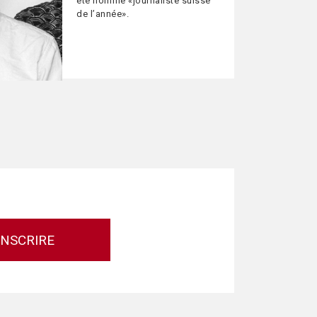
été nommé «journaliste suisse
de l’année».