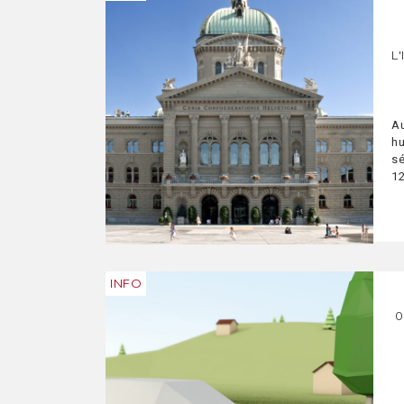
L
Au
hu
sé
12
dé
fr
co
INFO
0