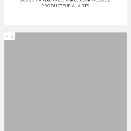
13.09.2016 – PHILIPPE GIRARD, JOURNALISTE ET
PRODUCTEUR À LA RTS
RTS