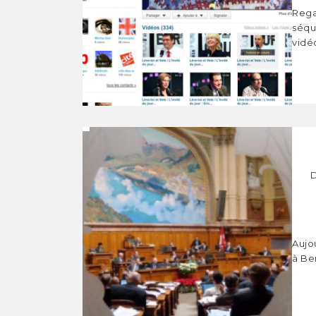
Rega
séqu
vidéo
Aujo
à Be