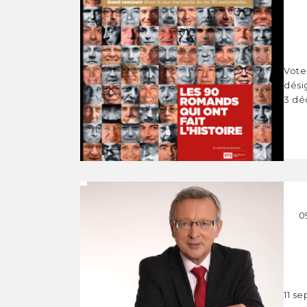
Vote
dési
3 déc
0
11 s