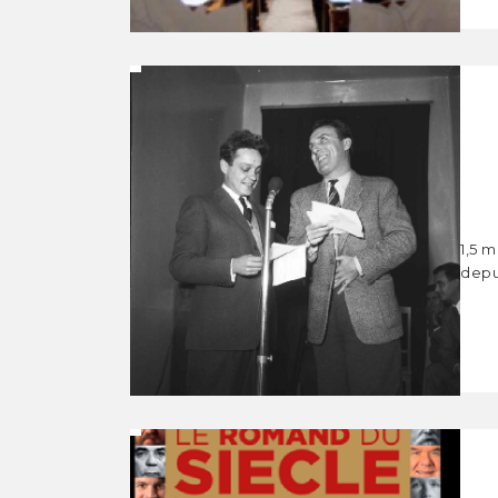
1,5 m
depu