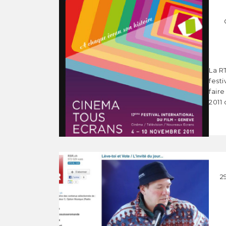
La R
fest
faire
2011 
2