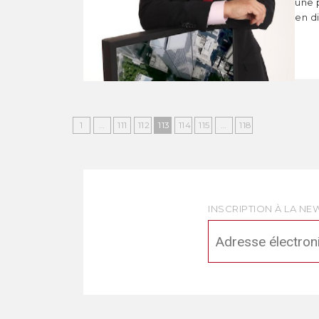
une 
en di
1
…
111
112
113
114
115
…
118
INSCRIPTION À LA NE